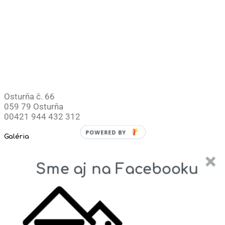
Osturňa č. 66
059 79 Osturňa
00421 944 432 312
POWERED BY
Galéria
Sme aj na Facebooku
© 2026
Chata Osturňa
– All rights reserved
Powered by
WP
– Designed with the
Customizr theme