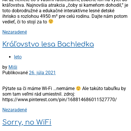
kráľovstva. Najnovšia atrakcia „čoby si kameňom dohodil,“ je
toto dobrodružné a edukačné interaktívne lesné detské
ihrisko s rozlohou 4950 m² pre celú rodinu. Dajte nám potom
vedieť, či to stojí za to
Nezaradené
Kráľovstvo lesa Bachledka
leto
by
Miši
Publikované
26. júla 2021
Pýtate sa či máme Wi-Fi …nemáme
Ale takúto tabuľku by
som tam veľmi rád umiestnil. zdroj:
https://www.pinterest.com/pin/168814686011527770/
Nezaradené
Sorry, no WiFi