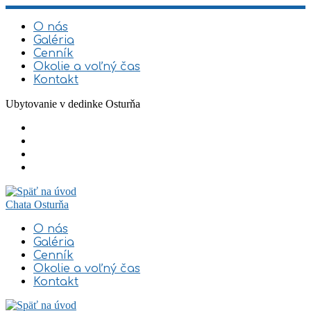
Skip
to
O nás
content
Galéria
Cenník
Okolie a voľný čas
Kontakt
Ubytovanie v dedinke Osturňa
Chata Osturňa
O nás
Galéria
Cenník
Okolie a voľný čas
Kontakt