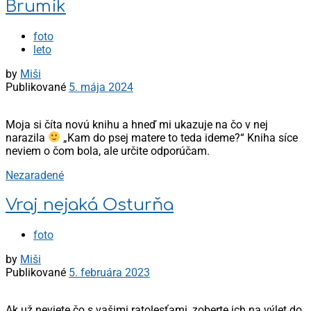
Brumík
foto
leto
by
Miši
Publikované
5. mája 2024
Moja si číta novú knihu a hneď mi ukazuje na čo v nej
narazila
„Kam do psej matere to teda ideme?“ Kniha síce
neviem o čom bola, ale určite odporúčam.
Nezaradené
Vraj nejaká Osturňa
foto
by
Miši
Publikované
5. februára 2023
Ak už neviete čo s vašimi ratolesťami, zoberte ich na výlet do