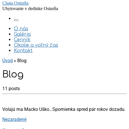
Chata Osturňa
Ubytovanie v dedinke Osturňa
Menu
O nás
Galéria
Cenník
Okolie a voľný čas
Kontakt
Úvod
»
Blog
Blog
11 posts
Volajú ma Macko Uško…Spomienka spred pár rokov dozadu.
Nezaradené